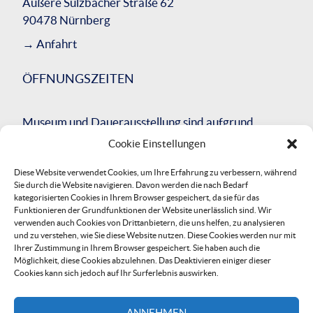
Äußere Sulzbacher Straße 62
90478 Nürnberg
→
Anfahrt
ÖFFNUNGSZEITEN
Museum und Dauerausstellung sind aufgrund
einer umfassenden Bausanierung des
Cookie Einstellungen
Gesamtgebäudes bis Herbst 2026 geschlossen.
Diese Website verwendet Cookies, um Ihre Erfahrung zu verbessern, während
Wir werden Sie über die Neueröffnung
Sie durch die Website navigieren. Davon werden die nach Bedarf
informieren.
kategorisierten Cookies in Ihrem Browser gespeichert, da sie für das
Funktionieren der Grundfunktionen der Website unerlässlich sind. Wir
→
Preise / Buchung
verwenden auch Cookies von Drittanbietern, die uns helfen, zu analysieren
und zu verstehen, wie Sie diese Website nutzen. Diese Cookies werden nur mit
Ihrer Zustimmung in Ihrem Browser gespeichert. Sie haben auch die
KONTAKT
Möglichkeit, diese Cookies abzulehnen. Das Deaktivieren einiger dieser
Cookies kann sich jedoch auf Ihr Surferlebnis auswirken.
T +49 (0)911-530295574 (Mo–Fr: 9–17 Uhr)
F +49 (0)911-530296507
ANNEHMEN