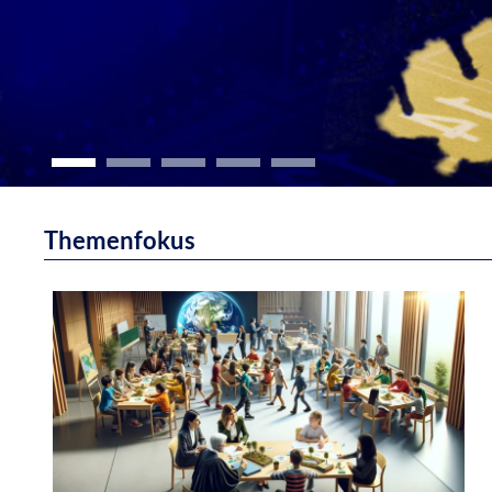
Schulmuseum
Themenfokus
Nürnberg