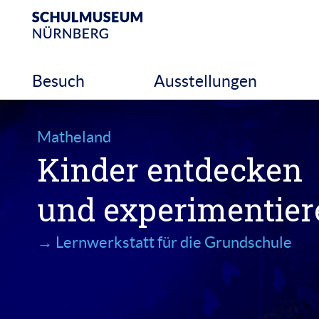
Skip
to
content
Besuch
Ausstellungen
Matheland
Kinder entdecken
und experimentier
→ Lernwerkstatt für die Grundschule