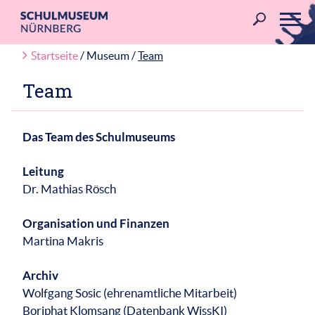
Skip
to
content
Startseite
/
Museum /
Team
Team
Das Team des Schulmuseums
Leitung
Dr. Mathias Rösch
Organisation und Finanzen
Martina Makris
Archiv
Wolfgang Sosic (ehrenamtliche Mitarbeit)
Boriphat Klomsang (Datenbank WissKI)