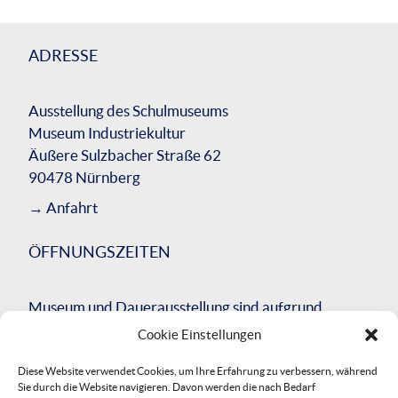
ADRESSE
Ausstellung des Schulmuseums
Museum Industriekultur
Äußere Sulzbacher Straße 62
90478 Nürnberg
→
Anfahrt
ÖFFNUNGSZEITEN
Museum und Dauerausstellung sind aufgrund
einer umfassenden Bausanierung des
Cookie Einstellungen
Gesamtgebäudes bis Herbst 2026 geschlossen.
Diese Website verwendet Cookies, um Ihre Erfahrung zu verbessern, während
Wir werden Sie über die Neueröffnung
Sie durch die Website navigieren. Davon werden die nach Bedarf
informieren.