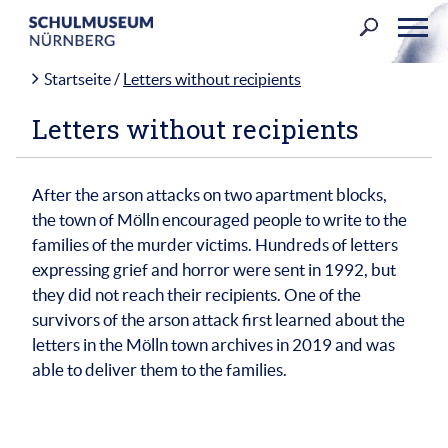
Skip
to
content
Startseite
/
Letters without recipients
Letters without recipients
After the arson attacks on two apartment blocks,
the town of Mölln encouraged people to write to the
families of the murder victims. Hundreds of letters
expressing grief and horror were sent in 1992, but
they did not reach their recipients. One of the
survivors of the arson attack first learned about the
letters in the Mölln town archives in 2019 and was
able to deliver them to the families.