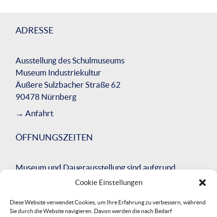
ADRESSE
Ausstellung des Schulmuseums
Museum Industriekultur
Äußere Sulzbacher Straße 62
90478 Nürnberg
→
Anfahrt
ÖFFNUNGSZEITEN
Museum und Dauerausstellung sind aufgrund
einer umfassenden Bausanierung des
Cookie Einstellungen
Gesamtgebäudes bis Herbst 2026 geschlossen.
Diese Website verwendet Cookies, um Ihre Erfahrung zu verbessern, während
Wir werden Sie über die Neueröffnung
Sie durch die Website navigieren. Davon werden die nach Bedarf
informieren.