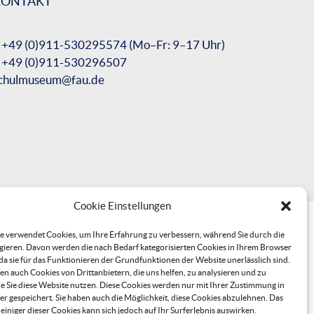
KONTAKT
 +49 (0)911-530295574 (Mo–Fr: 9–17 Uhr)
 +49 (0)911-530296507
chulmuseum@fau.de
Cookie Einstellungen
e verwendet Cookies, um Ihre Erfahrung zu verbessern, während Sie durch die
gieren. Davon werden die nach Bedarf kategorisierten Cookies in Ihrem Browser
 da sie für das Funktionieren der Grundfunktionen der Website unerlässlich sind.
n auch Cookies von Drittanbietern, die uns helfen, zu analysieren und zu
ie Sie diese Website nutzen. Diese Cookies werden nur mit Ihrer Zustimmung in
r gespeichert. Sie haben auch die Möglichkeit, diese Cookies abzulehnen. Das
einiger dieser Cookies kann sich jedoch auf Ihr Surferlebnis auswirken.