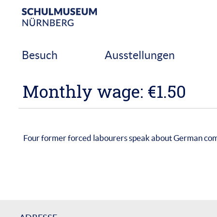
Skip
to
content
Besuch
Ausstellungen
Monthly wage: €1.50
Four former forced labourers speak about German co