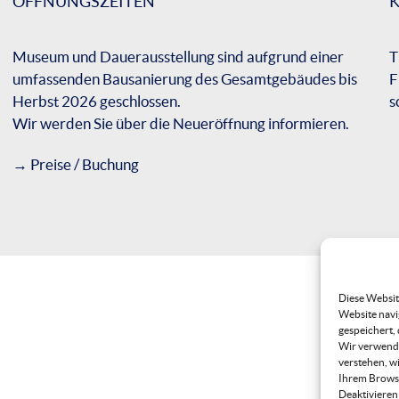
ÖFFNUNGSZEITEN
Museum und Dauerausstellung sind aufgrund einer
T
umfassenden Bausanierung des Gesamtgebäudes bis
F
Herbst 2026 geschlossen.
s
Wir werden Sie über die Neueröffnung informieren.
→
Preise / Buchung
Diese Websit
Website navi
gespeichert,
Wir verwende
verstehen, w
Ihrem Browse
Deaktivieren 