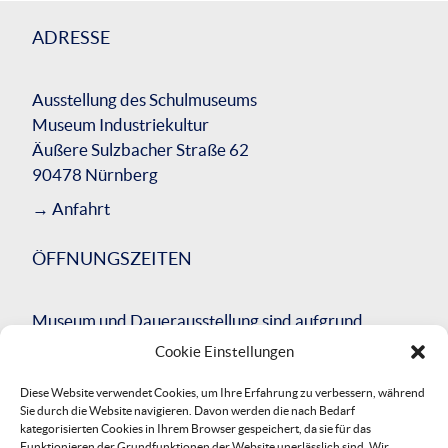
ADRESSE
Ausstellung des Schulmuseums
Museum Industriekultur
Äußere Sulzbacher Straße 62
90478 Nürnberg
→
Anfahrt
ÖFFNUNGSZEITEN
Museum und Dauerausstellung sind aufgrund
einer umfassenden Bausanierung des
Cookie Einstellungen
Gesamtgebäudes bis Herbst 2026 geschlossen.
Diese Website verwendet Cookies, um Ihre Erfahrung zu verbessern, während
Wir werden Sie über die Neueröffnung
Sie durch die Website navigieren. Davon werden die nach Bedarf
informieren.
kategorisierten Cookies in Ihrem Browser gespeichert, da sie für das
Funktionieren der Grundfunktionen der Website unerlässlich sind. Wir