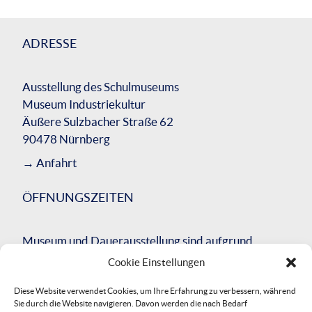
ADRESSE
Ausstellung des Schulmuseums
Museum Industriekultur
Äußere Sulzbacher Straße 62
90478 Nürnberg
→
Anfahrt
ÖFFNUNGSZEITEN
Museum und Dauerausstellung sind aufgrund
einer umfassenden Bausanierung des
Cookie Einstellungen
Gesamtgebäudes bis Herbst 2026 geschlossen.
Diese Website verwendet Cookies, um Ihre Erfahrung zu verbessern, während
Wir werden Sie über die Neueröffnung
Sie durch die Website navigieren. Davon werden die nach Bedarf
informieren.