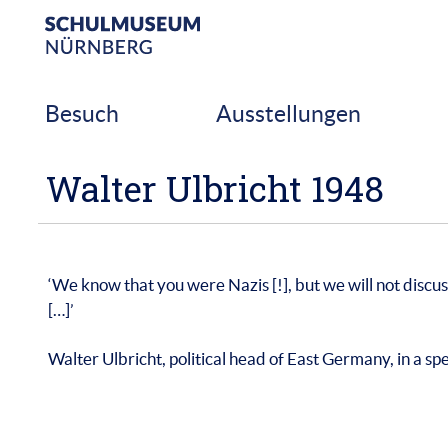
Skip
to
content
Besuch
Ausstellungen
Walter Ulbricht 1948
‘We know that you were Nazis [!], but we will not discuss 
[…]’
Walter Ulbricht, political head of East Germany, in a s