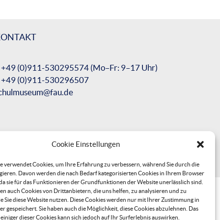
KONTAKT
 +49 (0)911-530295574 (Mo–Fr: 9–17 Uhr)
 +49 (0)911-530296507
chulmuseum@fau.de
Cookie Einstellungen
e verwendet Cookies, um Ihre Erfahrung zu verbessern, während Sie durch die
gieren. Davon werden die nach Bedarf kategorisierten Cookies in Ihrem Browser
 da sie für das Funktionieren der Grundfunktionen der Website unerlässlich sind.
n auch Cookies von Drittanbietern, die uns helfen, zu analysieren und zu
ie Sie diese Website nutzen. Diese Cookies werden nur mit Ihrer Zustimmung in
r gespeichert. Sie haben auch die Möglichkeit, diese Cookies abzulehnen. Das
einiger dieser Cookies kann sich jedoch auf Ihr Surferlebnis auswirken.